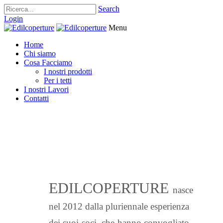
Search
Login
Menu
Home
Chi siamo
Cosa Facciamo
I nostri prodotti
Per i tetti
I nostri Lavori
Contatti
EDILCOPERTURE
nasce
nel 2012 dalla pluriennale esperienza
dei suoi soci, che hanno convogliato