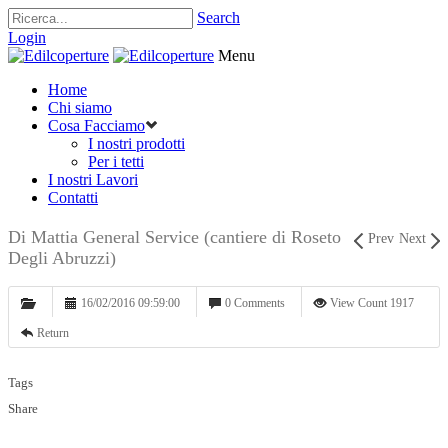
Search
Login
Menu
Home
Chi siamo
Cosa Facciamo
I nostri prodotti
Per i tetti
I nostri Lavori
Contatti
Di Mattia General Service (cantiere di Roseto
Prev
Next
Degli Abruzzi)
16/02/2016 09:59:00
0 Comments
View Count 1917
Return
Tags
Share