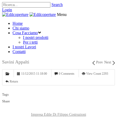
Search
Login
Menu
Home
Chi siamo
Cosa Facciamo
I nostri prodotti
Per i tetti
I nostri Lavori
Contatti
Savini Appalti
Prev
Next
11/12/2015 11:18:00
0 Comments
View Count 2293
Return
Tags
Share
Impresa Edile Di Filippo Costruzioni